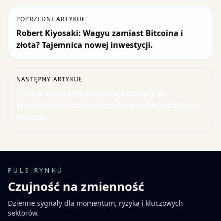
POPRZEDNI ARTYKUŁ
Robert Kiyosaki: Wagyu zamiast Bitcoina i
złota? Tajemnica nowej inwestycji.
NASTĘPNY ARTYKUŁ
Trump: Rząd USA przejmuje udziały w
strategicznych branżach dla bezpieczeństwa i
zysków
PULS RYNKU
Czujność na zmienność
Dzienne sygnały dla momentum, ryzyka i kluczowych
sektorów.