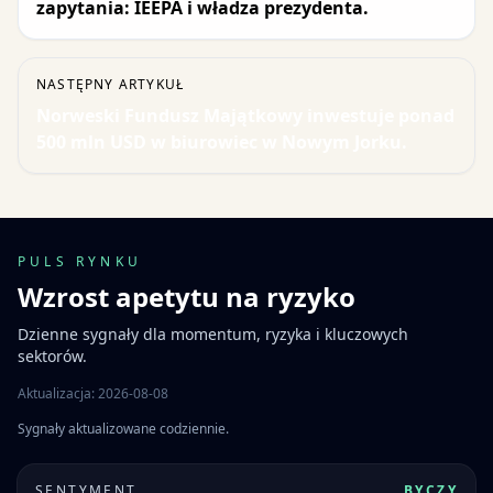
zapytania: IEEPA i władza prezydenta.
NASTĘPNY ARTYKUŁ
Norweski Fundusz Majątkowy inwestuje ponad
500 mln USD w biurowiec w Nowym Jorku.
PULS RYNKU
Wzrost apetytu na ryzyko
Dzienne sygnały dla momentum, ryzyka i kluczowych
sektorów.
Aktualizacja: 2026-08-08
Sygnały aktualizowane codziennie.
SENTYMENT
BYCZY