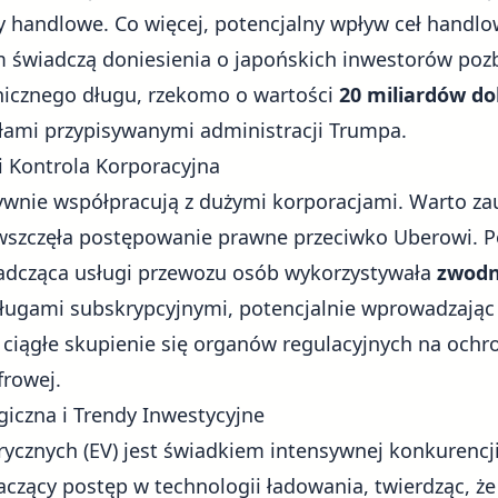
 handlowe. Co więcej, potencjalny
wpływ ceł handl
 świadczą doniesienia o japońskich inwestorów poz
nicznego długu, rzekomo o wartości
20 miliardów d
łami przypisywanymi administracji Trumpa.
i Kontrola Korporacyjna
ywnie współpracują z dużymi korporacjami. Warto za
 wszczęła postępowanie prawne przeciwko Uberowi. 
iadcząca usługi przewozu osób wykorzystywała
zwodn
sługami subskrypcyjnymi, potencjalnie wprowadzają
a ciągłe skupienie się organów regulacyjnych na oc
frowej.
iczna i Trendy Inwestycyjne
rycznych (EV)
jest świadkiem intensywnej konkurencji
naczący postęp w technologii ładowania, twierdząc, że