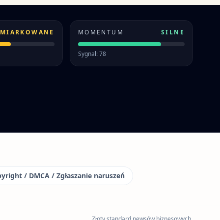
MIARKOWANE
MOMENTUM
SILNE
Sygnał: 78
yright / DMCA / Zgłaszanie naruszeń
Złoty standard newsów biznesowych.