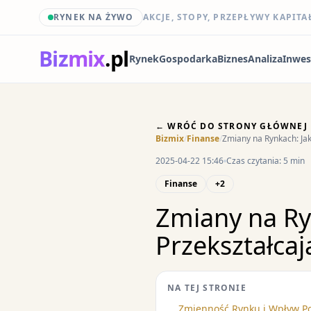
RYNEK NA ŻYWO
AKCJE, STOPY, PRZEPŁYWY KAPITA
Biz
mix
.pl
Rynek
Gospodarka
Biznes
Analiza
Inwes
← WRÓĆ DO STRONY GŁÓWNEJ
Bizmix
/
Finanse
/
Zmiany na Rynkach: Jak 
2025-04-22 15:46
Czas czytania: 5 min
Finanse
+2
Zmiany na Ryn
Przekształcaj
NA TEJ STRONIE
Zmienność Rynku i Wpływ Pol