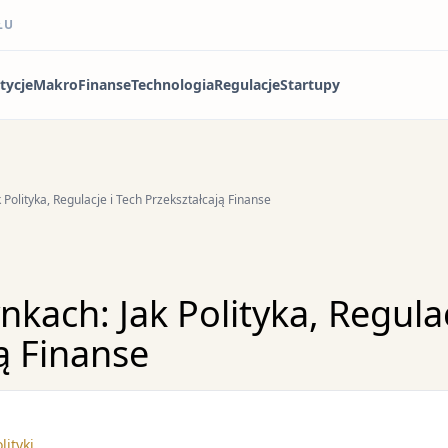
ŁU
tycje
Makro
Finanse
Technologia
Regulacje
Startupy
Polityka, Regulacje i Tech Przekształcają Finanse
kach: Jak Polityka, Regulac
ą Finanse
ityki