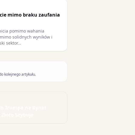
cie mimo braku zaufania
bicia pomimo wahania
omimo solidnych wyników i
ski sektor…
do kolejnego artykułu.
h Trumpa na Rynki
 Złoto Szybuje