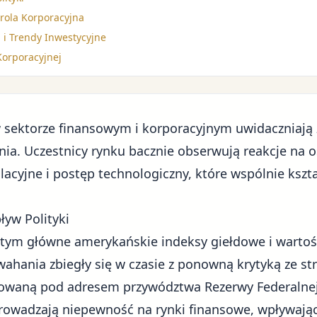
trola Korporacyjna
 i Trendy Inwestycyjne
Korporacyjnej
 sektorze finansowym i korporacyjnym uwidaczniają 
nia. Uczestnicy rynku bacznie obserwują reakcje na 
gulacyjne i postęp technologiczny, które wspólnie ksz
yw Polityki
tym główne amerykańskie indeksy giełdowe i wartość
wahania zbiegły się w czasie z ponowną krytyką ze st
rowaną pod adresem
przywództwa Rezerwy Federalne
rowadzają niepewność na rynki finansowe, wpływając