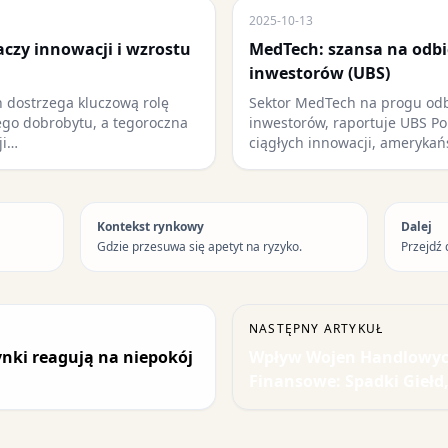
2025-10-13
aczy innowacji i wzrostu
MedTech: szansa na odbi
inwestorów (UBS)
 dostrzega kluczową rolę
Sektor MedTech na progu od
ego dobrobytu, a tegoroczna
inwestorów, raportuje UBS P
ji…
ciągłych innowacji, amerykań
Kontekst rynkowy
Dalej
Gdzie przesuwa się apetyt na ryzyko.
Przejdź 
NASTĘPNY ARTYKUŁ
Rynki reagują na niepokój
Wpływ Wojen Handlowyc
Finansowe: Spadki Giełd,