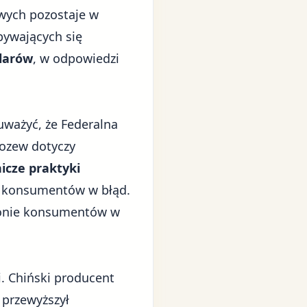
owych
pozostaje w
bywających się
olarów
, w odpowiedzi
uważyć, że Federalna
Pozew dotyczy
icze praktyki
c konsumentów w błąd.
hronie konsumentów w
. Chiński producent
 przewyższył