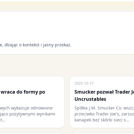
e, dbając o kontekst i jasny przekaz.
2025-10-17
 wraca do formy po
Smucker pozwał Trader J
Uncrustables
sowych wykazuje odnowione
Spółka J.M. Smucker Co. wsz
ująco pozytywnymi wynikami
przeciwko Trader Joe's, zarzu
it…
kanapek bez skórki sieci s…