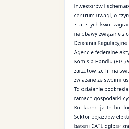
inwestorów i schematy
centrum uwagi, o czym
znacznych kwot zagra
na obawy związane z c
Działania Regulacyjne 
Agencje federalne akt
Komisja Handlu (FTC)
zarzutów, że firma św
związane ze swoimi u
To działanie podkreśl
ramach gospodarki cy
Konkurencja Technolog
Sektor pojazdów elekt
baterii CATL ogłosił z