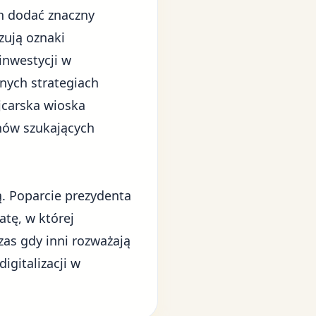
h dodać znaczny
zują oznaki
inwestycji w
nych strategiach
ajcarska wioska
anów szukających
. Poparcie prezydenta
tę, w której
zas gdy inni rozważają
igitalizacji w