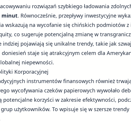
acowywaniu rozwiązań szybkiego ładowania zdolnyc
ć minut
. Równocześnie, przepływy inwestycyjne wyka
nia wskazują na wycofanie się chińskich podmiotów z 
quity, co sugeruje potencjalną zmianę w transgranicz
e indziej pojawiają się unikalne trendy, takie jak szw
g doniesień staje się atrakcyjnym celem dla Ameryk
lobalnej niepewności
.
lityki Korporacyjnej
adycyjnych instrumentów finansowych również trwają
wego wycofywania czeków papierowych wywołało deba
 potencjalne korzyści w zakresie efektywności, podc
 grup użytkowników. To wpisuje się w szersze trendy d
.