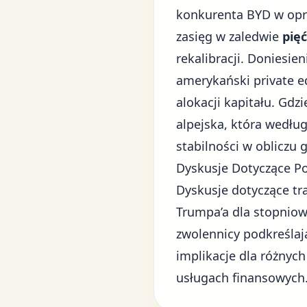
konkurenta BYD w opr
zasięg w zaledwie
pię
rekalibracji. Doniesie
amerykański private e
alokacji kapitału. Gdzi
alpejska, która wedłu
stabilności w obliczu
g
Dyskusje Dotyczące Po
Dyskusje dotyczące tr
Trumpa’a dla stopnio
zwolennicy podkreślają
implikacje dla różnych
usługach finansowych