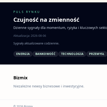
PULS RYNKU
Czujność na zmienność
Dzienne sygnały dla momentum, ryzyka i kluczowych sekt
Aktualizacja: 2026-08-06
Sygnały aktualizowane codziennie.
ENERGIA
BANKOWOŚĆ
TECHNOLOGIA
PRZEMYSŁ
Bizmix
Niezależne newsy biznesowe i inwestycyjne.
© 2026 Bizmix