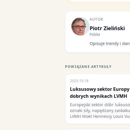
AUTOR
Piotr Zieliński
Polska
Opisuje trendy i dan
POWIĄZANE ARTYKUŁY
2025-10-18
Luksusowy sektor Europy
dobrych wynikach LVMH
Europejski sektor dóbr luksu
oznaki siły, napędzany zaskak
LVMH Moët Hennessy Louis Vu