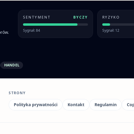
SENTYMENT
BYCZY
RYZYKO
Sygnał: 84
Sygnał: 12
orów.
HANDEL
STRONY
Polityka prywatności
Kontakt
Regulamin
Cop