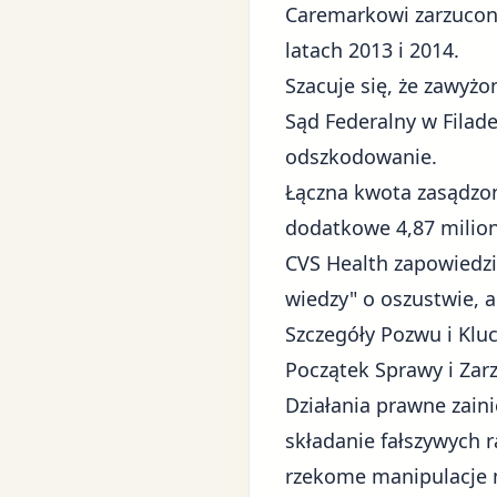
Caremarkowi zarzucon
latach 2013 i 2014.
Szacuje się, że zawyż
Sąd Federalny w Filad
odszkodowanie.
Łączna kwota zasądzon
dodatkowe 4,87 milion
CVS Health zapowiedzia
wiedzy" o oszustwie, a
Szczegóły Pozwu i Klu
Początek Sprawy i Zar
Działania prawne zain
składanie fałszywych 
rzekome manipulacje 