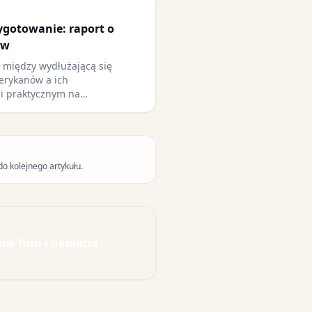
zygotowanie: raport o
ów
ć między wydłużającą się
erykanów a ich
i praktycznym na…
do kolejnego artykułu.
ów firm i napięcia