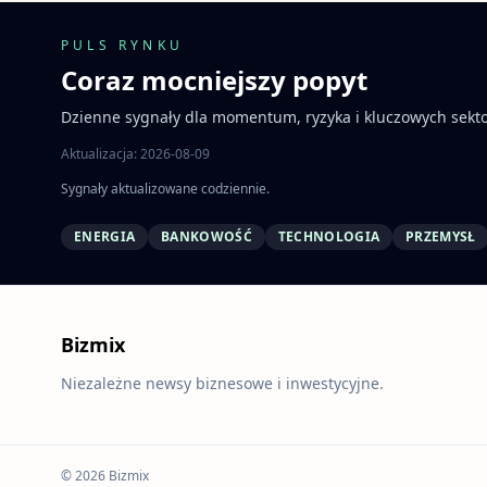
PULS RYNKU
Coraz mocniejszy popyt
Dzienne sygnały dla momentum, ryzyka i kluczowych sekt
Aktualizacja: 2026-08-09
Sygnały aktualizowane codziennie.
ENERGIA
BANKOWOŚĆ
TECHNOLOGIA
PRZEMYSŁ
Bizmix
Niezależne newsy biznesowe i inwestycyjne.
© 2026 Bizmix