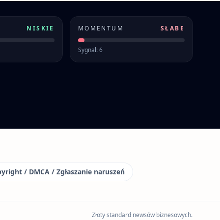
NISKIE
MOMENTUM
SŁABE
Sygnał: 6
yright / DMCA / Zgłaszanie naruszeń
Złoty standard newsów biznesowych.