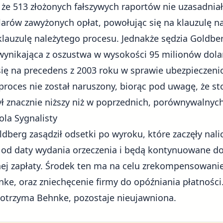
że 513 złożonych fałszywych raportów nie uzasadniał
arów zawyżonych opłat, powołując się na klauzulę n
lauzulę należytego procesu. Jednakże sędzia Goldbe
 wynikająca z oszustwa w wysokości 95 milionów dola
się na precedens z 2003 roku w sprawie ubezpieczeni
y proces nie został naruszony, biorąc pod uwagę, że s
ył znacznie niższy niż w poprzednich, porównywalnych
ola Sygnalisty
ldberg zasądził
odsetki po wyroku
, które zaczęły nal
w od daty wydania orzeczenia i będą kontynuowane 
j zapłaty. Środek ten ma na celu
zrekompensowanie
nke, oraz zniechęcenie firmy do opóźniania płatności
ą otrzyma Behnke, pozostaje nieujawniona.