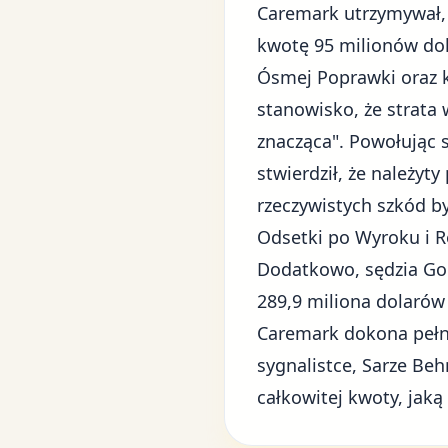
Caremark utrzymywał, 
kwotę 95 milionów dol
Ósmej Poprawki oraz k
stanowisko, że strata
znacząca". Powołując 
stwierdził, że należyt
rzeczywistych szkód b
Odsetki po Wyroku i R
Dodatkowo, sędzia Go
289,9 miliona dolaró
Caremark dokona pełne
sygnalistce, Sarze Beh
całkowitej kwoty, jak