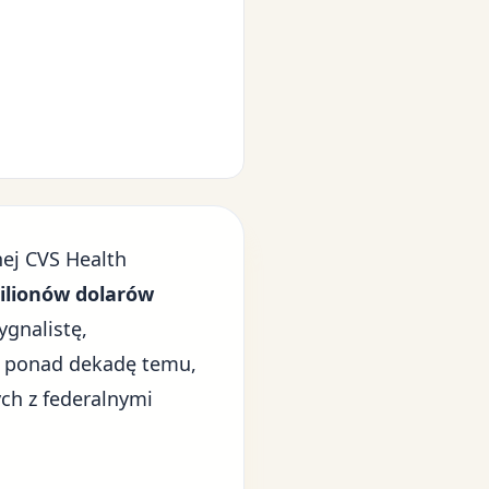
ej CVS Health
ilionów dolarów
ygnalistę,
 D ponad dekadę temu,
ch z federalnymi