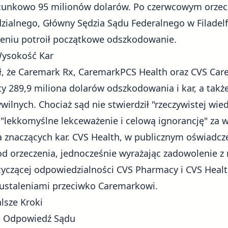
cunkowo 95 milionów dolarów. Po czerwcowym orzecz
ialnego, Główny Sędzia Sądu Federalnego w Filadelfi
eniu potroił początkowe odszkodowanie.
Wysokość Kar
ł, że Caremark Rx, CaremarkPCS Health oraz CVS Car
aty 289,9 miliona dolarów odszkodowania i kar, a tak
wilnych. Chociaż sąd nie stwierdził "rzeczywistej wie
 "lekkomyślne lekceważenie i celową ignorancję" za w
 znaczących kar. CVS Health, w publicznym oświadcz
od orzeczenia, jednocześnie wyrażając zadowolenie z
tyczącej odpowiedzialności CVS Pharmacy i CVS Healt
 ustaleniami przeciwko Caremarkowi.
lsze Kroki
i Odpowiedź Sądu