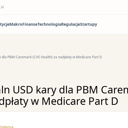
ŁU
tycje
Makro
Finanse
Technologia
Regulacje
Startupy
 dla PBM Caremark (CVS Health) za nadpłaty w Medicare Part D
ln USD kary dla PBM Care
adpłaty w Medicare Part D
talenia