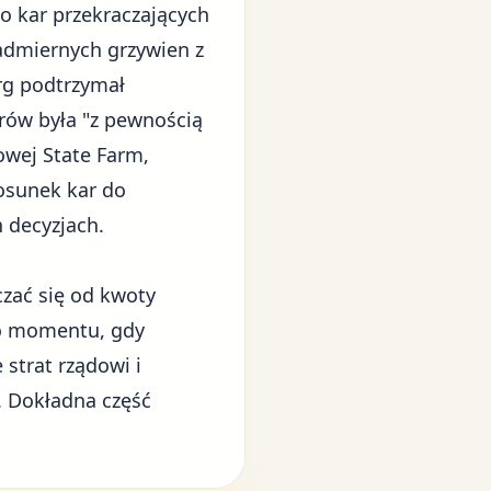
o kar przekraczających
admiernych grzywien z
rg podtrzymał
rów była "z pewnością
owej State Farm,
tosunek kar do
 decyzjach.
iczać się od kwoty
do momentu, gdy
 strat
rządowi i
. Dokładna część