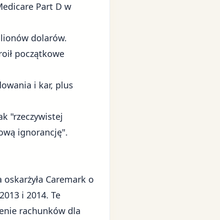
edicare Part D w
ilionów dolarów.
roił początkowe
wania i kar, plus
k "rzeczywistej
ową ignorancję".
a oskarżyła Caremark o
2013 i 2014. Te
enie rachunków dla