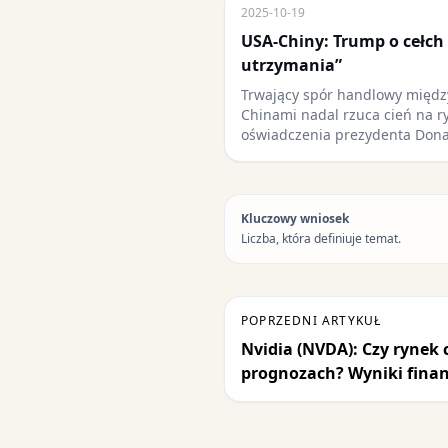
2025-10-19
USA-Chiny: Trump o cełch
utrzymania”
Trwający spór handlowy międz
Chinami nadal rzuca cień na r
oświadczenia prezydenta Don
Kluczowy wniosek
Liczba, która definiuje temat.
POPRZEDNI ARTYKUŁ
Nvidia (NVDA): Czy rynek 
prognozach? Wyniki fina