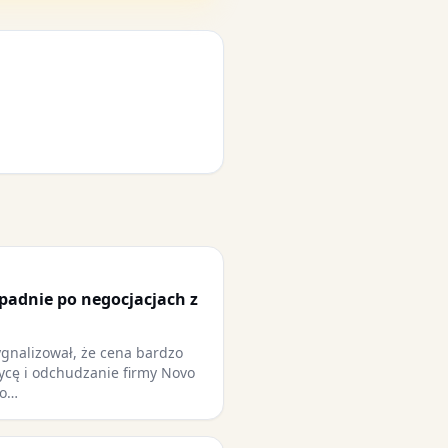
adnie po negocjacjach z
gnalizował, że cena bardzo
ycę i odchudzanie firmy Novo
 o…