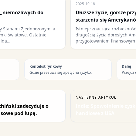
2025-10-18
 „niemożliwych do
Dłuższe życie, gorsze pr
starzeniu się Amerykan
y Stanami Zjednoczonymi a
Istnieje znacząca rozbieżnoś
ynki światowe. Ostatnie
długością życia dorosłych Am
alda…
przygotowaniem finansowym 
Kontekst rynkowy
Dalej
Gdzie przesuwa się apetyt na ryzyko.
Przejdź 
NASTĘPNY ARTYKUŁ
chiński zadecyduje o
Indie: Spowolnienie zysk
nsowe pod lupą.
handlowe z USA