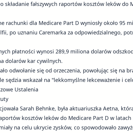
o składanie fałszywych raportów kosztów leków do M
one rachunki dla Medicare Part D wyniosły około 95 m
elfii, po uznaniu Caremarka za odpowiedzialnego, pot
ych płatności wynosi 289,9 miliona dolarów odszkodo
a dolarów kar cywilnych.
ło odwołanie się od orzeczenia, powołując się na bra
le sędzia wskazał na "lekkomyślne lekceważenie i cel
czowe Ustalenia
zuty
icjowała Sarah Behnke, była aktuariuszka Aetna, któr
raportów kosztów leków do Medicare Part D w latach 
miały na celu ukrycie zysków, co spowodowało zawyż