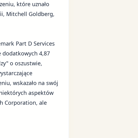
eniu, które uznało
i, Mitchell Goldberg,
emark Part D Services
że dodatkowych 4,87
dzy" o oszustwie,
ystarczające
eniu, wskazało na swój
 niektórych aspektów
h Corporation, ale