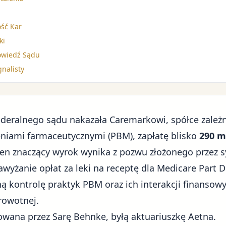
ść Kar
ki
owiedź Sądu
gnalisty
deralnego sądu nakazała Caremarkowi, spółce zależn
eniami farmaceutycznymi (PBM), zapłatę blisko
290 m
Ten znaczący wyrok wynika z pozwu złożonego przez s
zawyżanie opłat za leki na receptę dla Medicare Part
 kontrolę praktyk PBM oraz ich interakcji finansowy
rowotnej.
jowana przez Sarę Behnke, byłą aktuariuszkę Aetna.