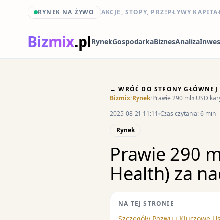
RYNEK NA ŻYWO
AKCJE, STOPY, PRZEPŁYWY KAPITA
Biz
mix
.pl
Rynek
Gospodarka
Biznes
Analiza
Inwes
← WRÓĆ DO STRONY GŁÓWNEJ
Bizmix
/
Rynek
/
Prawie 290 mln USD kary
2025-08-21 11:11
Czas czytania: 6 min
Rynek
Prawie 290 m
Health) za n
NA TEJ STRONIE
Szczegóły Pozwu i Kluczowe Us