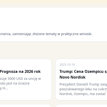
nienia, zamieniając złożone tematy w praktyczne wnioski.
2025-10-19
 Prognoza na 2026 rok
Trump: Cena Ozempicu sp
Novo Nordisk
zuje 5000 USD za uncję w
łoto jest na ścieżce
Prezydent Donald Trump zasy
cy H…
poszukiwanego leku na cukrz
Nordisk, Ozempic, ma zostać