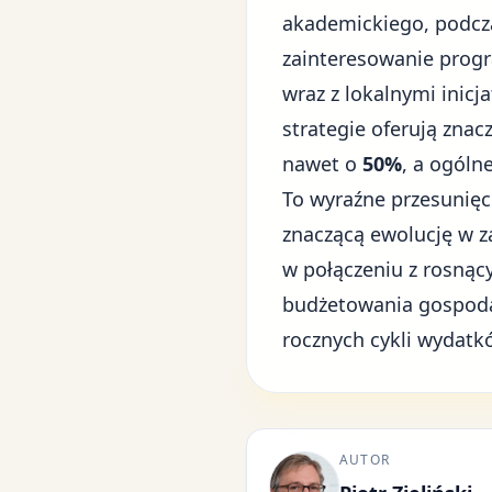
akademickiego, podcz
zainteresowanie progr
wraz z lokalnymi inicj
strategie oferują znac
nawet o
50%
, a ogóln
To wyraźne przesunię
znaczącą ewolucję w 
w połączeniu z rosnąc
budżetowania gospod
rocznych cykli wydatk
AUTOR