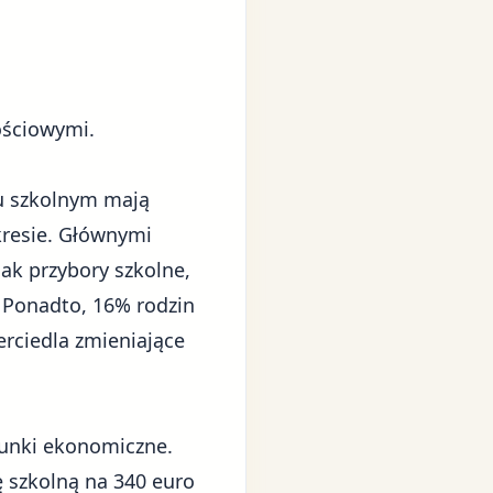
ościowymi.
ku szkolnym mają
kresie. Głównymi
jak przybory szkolne,
 Ponadto, 16% rodzin
rciedla zmieniające
unki ekonomiczne.
 szkolną na 340 euro