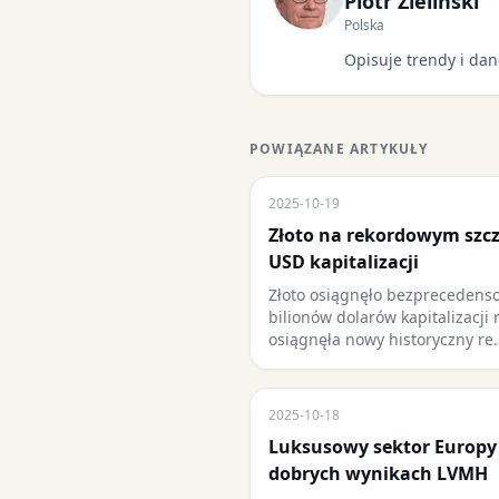
Piotr Zieliński
Polska
Opisuje trendy i dan
POWIĄZANE ARTYKUŁY
2025-10-19
Złoto na rekordowym szcz
USD kapitalizacji
Złoto osiągnęło bezprecedens
bilionów dolarów kapitalizacji 
osiągnęła nowy historyczny re
2025-10-18
Luksusowy sektor Europy
dobrych wynikach LVMH