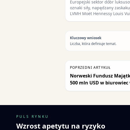
Europejski sektor dóbr luksu
oznaki siły, napędzany zaskak
LVMH Moët Hennessy Louis Vu
Kluczowy wniosek
Liczba, która definiuje temat.
POPRZEDNI ARTYKUŁ
Norweski Fundusz Mająt
500 mln USD w biurowiec
PULS RYNKU
Wzrost apetytu na ryzyko