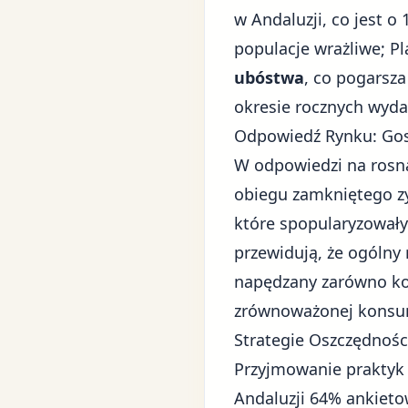
w Andaluzji, co jest o
populacje wrażliwe; Pl
ubóstwa
, co pogarsz
okresie rocznych wyd
Odpowiedź Rynku: Gos
W odpowiedzi na rosną
obiegu zamkniętego zy
które spopularyzowały 
przewidują, że ogólny
napędzany zarówno kon
zrównoważonej konsu
Strategie Oszczędnośc
Przyjmowanie praktyk
Andaluzji 64% ankiet