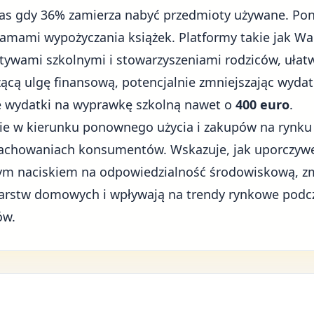
as gdy 36% zamierza nabyć przedmioty używane. Pon
amami wypożyczania książek. Platformy takie jak Wal
atywami szkolnymi i stowarzyszeniami rodziców, ułat
zącą ulgę finansową, potencjalnie zmniejszając wydat
e wydatki na wyprawkę szkolną nawet o
400 euro
.
cie w kierunku ponownego użycia i zakupów na rynk
zachowaniach konsumentów. Wskazuje, jak uporczywe
ym naciskiem na odpowiedzialność środowiskową, zm
arstw domowych i wpływają na
trendy rynkowe
podcz
ów.