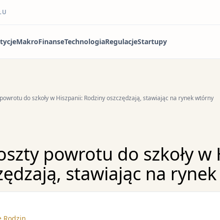
ŁU
tycje
Makro
Finanse
Technologia
Regulacje
Startupy
owrotu do szkoły w Hiszpanii: Rodziny oszczędzają, stawiając na rynek wtórny
szty powrotu do szkoły w H
ędzają, stawiając na rynek
e Rodzin