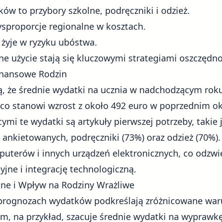
ów to przybory szkolne, podręczniki i odzież.
sproporcje regionalne w kosztach.
 żyje w ryzyku ubóstwa.
e użycie stają się kluczowymi strategiami oszczędn
inansowe Rodzin
ą, że średnie wydatki na ucznia w nadchodzącym ro
 co stanowi wzrost z około 492 euro w poprzednim o
mi te wydatki są artykuły pierwszej potrzeby, takie 
ankietowanych, podręczniki (73%) oraz odzież (70%).
uterów i innych urządzeń elektronicznych, co odzwie
jne i integrację technologiczną.
ne i Wpływ na Rodziny Wrażliwe
 prognozach wydatków podkreślają zróżnicowane war
, na przykład, szacuje średnie wydatki na wyprawkę