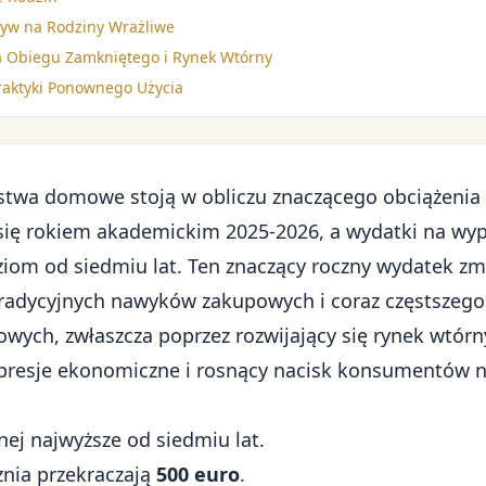
ływ na Rodziny Wrażliwe
 Obiegu Zamkniętego i Rynek Wtórny
raktyki Ponownego Użycia
stwa domowe stoją w obliczu znaczącego obciążenia
 się rokiem akademickim 2025-2026, a wydatki na wy
ziom od siedmiu lat. Ten znaczący roczny wydatek zm
 tradycyjnych nawyków zakupowych i coraz częstszeg
owych, zwłaszcza poprzez rozwijający się rynek wtórn
 presje ekonomiczne
i rosnący nacisk konsumentów 
nej najwyższe od siedmiu lat.
znia przekraczają
500 euro
.