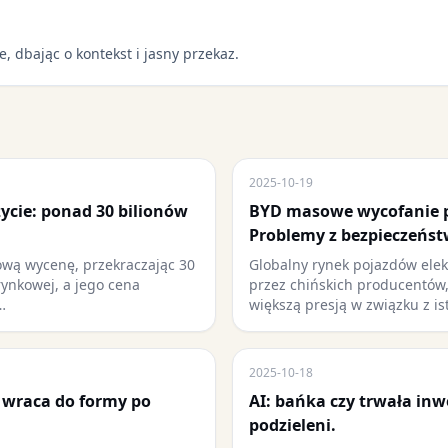
e, dbając o kontekst i jasny przekaz.
2025-10-19
ycie: ponad 30 bilionów
BYD masowe wycofanie 
Problemy z bezpieczeńst
ową wycenę, przekraczając 30
Globalny rynek pojazdów ele
rynkowej, a jego cena
przez chińskich producentów,
…
większą presją w związku z i
2025-10-18
 wraca do formy po
AI: bańka czy trwała inw
podzieleni.