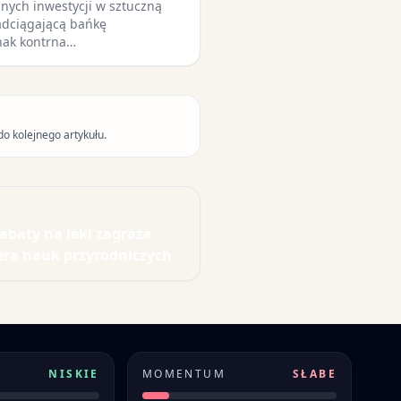
nych inwestycji w sztuczną
adciągającą bańkę
nak kontrna…
do kolejnego artykułu.
rabaty na leki zagraża
dera nauk przyrodniczych
NISKIE
MOMENTUM
SŁABE