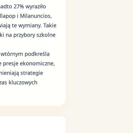
adto 27% wyraziło
lapop i Milanuncios,
wiają te wymiany. Takie
ki na przybory szkolne
u wtórnym podkreśla
 presje ekonomiczne,
ieniają strategie
as kluczowych