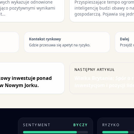
sowych wykazuje odnowione
Przyspieszające tempo ogrom
ująco pozytywnymi wynikami
inteligencję budzi obawy o n
it…
gospodarczą. Pojawia się jed
Kontekst rynkowy
Dalej
Gdzie przesuwa się apetyt na ryzyko.
Przejdź 
NASTĘPNY ARTYKUŁ
kowy inwestuje ponad
Wielka Brytania: Spór o 
 w Nowym Jorku.
inwestycjom i pozycji li
SENTYMENT
BYCZY
RYZYKO