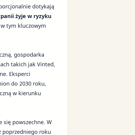
orcjonalnie dotykają
zpanii żyje w ryzyku
h w tym kluczowym
iczną, gospodarka
ch takich jak Vinted,
ne. Eksperci
hion do 2030 roku,
eczną w kierunku
e się powszechne. W
z poprzedniego roku