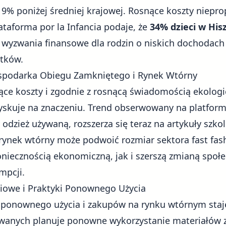
 19% poniżej średniej krajowej.
Rosnące koszty
nieprop
ataforma por la Infancia podaje, że
34% dzieci w His
a wyzwania finansowe dla rodzin o niskich dochodac
atków.
podarka Obiegu Zamkniętego i Rynek Wtórny
ce koszty i zgodnie z rosnącą świadomością ekolog
skuje na znaczeniu. Trend obserwowany na platforma
odzież używaną, rozszerza się teraz na artykuły szkol
 rynek wtórny może podwoić rozmiar sektora fast fas
iecznością ekonomiczną, jak i szerszą zmianą społ
mpcji.
iowe i Praktyki Ponownego Użycia
 ponownego użycia i zakupów na rynku wtórnym staj
owanych planuje ponowne wykorzystanie materiałów 