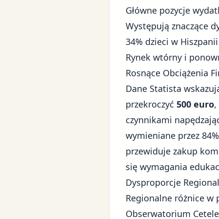
Główne pozycje wydatk
Występują znaczące dy
34% dzieci w Hiszpanii
Rynek wtórny i ponown
Rosnące Obciążenia F
Dane Statista wskazuj
przekroczyć
500 euro
,
czynnikami napędzający
wymieniane przez 84% 
przewiduje zakup komp
się wymagania edukacy
Dysproporcje Regional
Regionalne różnice w
Obserwatorium Cetelem