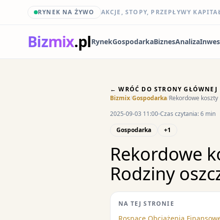
RYNEK NA ŻYWO
AKCJE, STOPY, PRZEPŁYWY KAPITA
Biz
mix
.pl
Rynek
Gospodarka
Biznes
Analiza
Inwes
← WRÓĆ DO STRONY GŁÓWNEJ
Bizmix
/
Gospodarka
/
Rekordowe koszty p
2025-09-03 11:00
Czas czytania: 6 min
Gospodarka
+1
Rekordowe ko
Rodziny oszcz
NA TEJ STRONIE
Rosnące Obciążenia Finansow