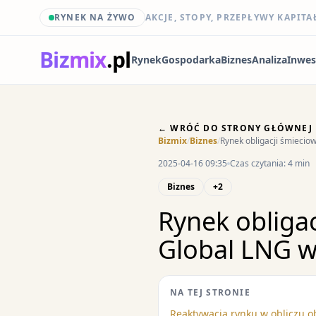
RYNEK NA ŻYWO
AKCJE, STOPY, PRZEPŁYWY KAPITA
Biz
mix
.pl
Rynek
Gospodarka
Biznes
Analiza
Inwes
← WRÓĆ DO STRONY GŁÓWNEJ
Bizmix
/
Biznes
/
Rynek obligacji śmieci
2025-04-16 09:35
Czas czytania: 4 min
Biznes
+2
Rynek obliga
Global LNG w
NA TEJ STRONIE
Reaktywacja rynku w obliczu o