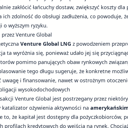
lnie zakłócić łańcuchy dostaw, zwiększyć koszty dla 
a ich zdolność do obsługi zadłużenia, co powoduje, ż
ji o wyższym ryzyku.
 przez Venture Global
getyczna
Venture Global LNG
z powodzeniem przepr
ja ta wyróżnia się, ponieważ udało jej się przyciągną
storów pomimo panujących obaw rynkowych związan
plasowanie tego długu sugeruje, że konkretne możliwo
 uwagę i finansowanie, nawet w ostrożnym otoczeni
obligacji wysokodochodowych
sakcji Venture Global jest postrzegany przez niektó
y katalizator ożywienia aktywności na
amerykańskim 
e to, że kapitał jest dostępny dla pożyczkobiorców, p
h profilach kredytowych do wejścia na rynek. Chocia