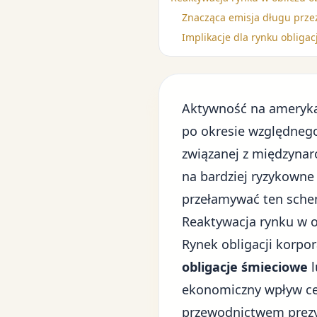
Znacząca emisja długu prze
Implikacje dla rynku oblig
Aktywność na ameryka
po okresie względnego
związanej z
międzynar
na bardziej ryzykowne
przełamywać ten schem
Reaktywacja rynku w o
Rynek obligacji korpo
obligacje śmieciowe
l
ekonomiczny wpływ ce
przewodnictwem prezyd