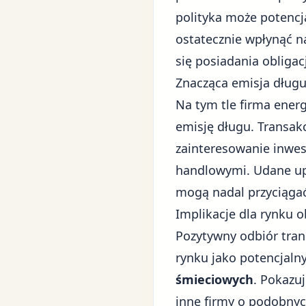
polityka może potencja
ostatecznie wpłynąć n
się posiadania obligac
Znacząca emisja długu
Na tym tle firma ener
emisję długu. Transakc
zainteresowanie inwe
handlowymi
. Udane u
mogą nadal przyciągać
Implikacje dla rynku 
Pozytywny odbiór tran
rynku jako potencjaln
śmieciowych
. Pokazuj
inne firmy o podobnyc