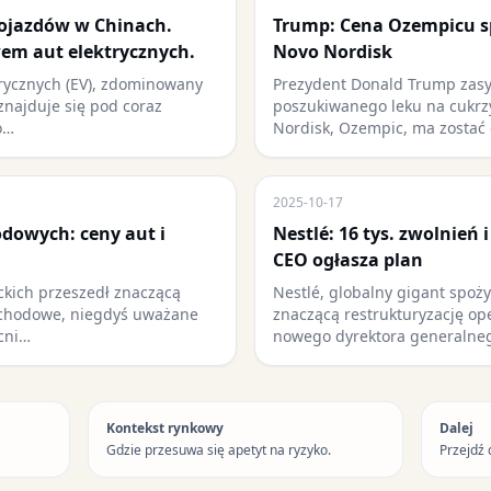
ojazdów w Chinach.
Trump: Cena Ozempicu sp
em aut elektrycznych.
Novo Nordisk
rycznych (EV), zdominowany
Prezydent Donald Trump zasy
znajduje się pod coraz
poszukiwanego leku na cukrz
o…
Nordisk, Ozempic, ma zostać
2025-10-17
dowych: ceny aut i
Nestlé: 16 tys. zwolnień 
CEO ogłasza plan
kich przeszedł znaczącą
Nestlé, globalny gigant spoż
ochodowe, niegdyś uważane
znaczącą restrukturyzację o
ecni…
nowego dyrektora generalne
Kontekst rynkowy
Dalej
Gdzie przesuwa się apetyt na ryzyko.
Przejdź 