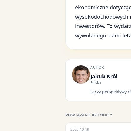
ekonomiczne dotyczące 
wysokodochodowych nie
inwestorów. To wydarz
wywołanego cłami let
AUTOR
Jakub Król
Polska
Łączy perspektywy r
POWIĄZANE ARTYKUŁY
2025-10-19