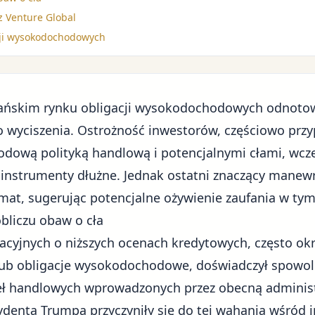
z Venture Global
acji wysokodochodowych
ńskim rynku obligacji wysokodochodowych odnotow
 wyciszenia. Ostrożność inwestorów, częściowo prz
odową polityką handlową
i potencjalnymi cłami, wcze
 instrumenty dłużne. Jednak ostatni znaczący manew
at, sugerując potencjalne ożywienie zaufania w ty
bliczu obaw o cła
racyjnych o niższych ocenach kredytowych, często ok
ub obligacje wysokodochodowe, doświadczył spowol
ł handlowych wprowadzonych przez obecną adminis
enta Trumpa przyczyniły się do tej wahania wśród 