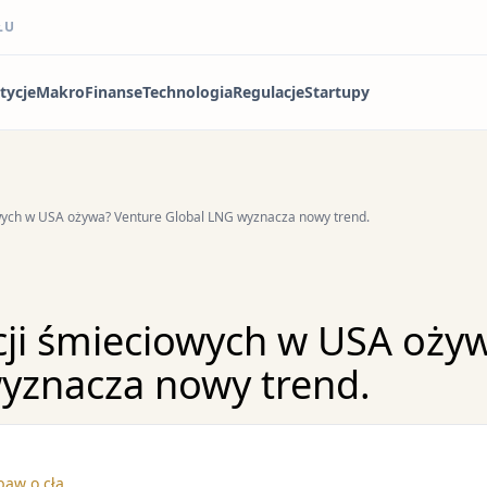
ŁU
tycje
Makro
Finanse
Technologia
Regulacje
Startupy
owych w USA ożywa? Venture Global LNG wyznacza nowy trend.
cji śmieciowych w USA oży
yznacza nowy trend.
baw o cła