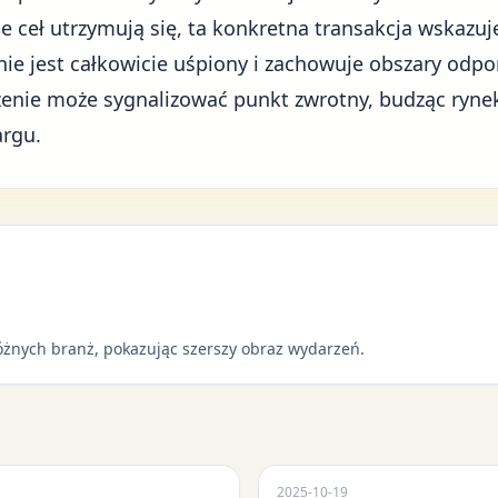
ceł utrzymują się, ta konkretna transakcja wskazuje,
 jest całkowicie uśpiony i zachowuje obszary odpor
enie może sygnalizować punkt zwrotny, budząc ryne
argu.
óżnych branż, pokazując szerszy obraz wydarzeń.
2025-10-19