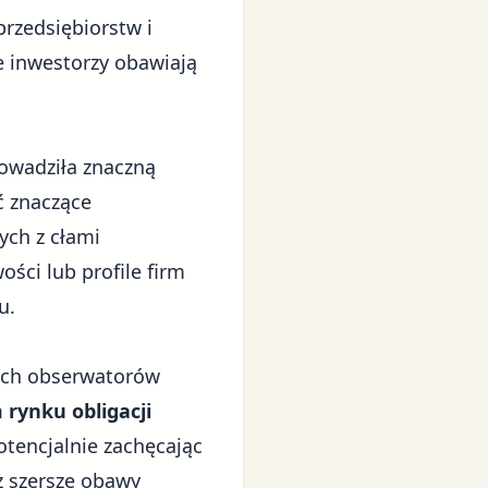
przedsiębiorstw i
e inwestorzy obawiają
owadziła znaczną
ć znaczące
ych z
cłami
ści lub profile firm
u.
rych obserwatorów
rynku obligacji
otencjalnie zachęcając
ż szersze obawy