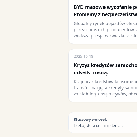
BYD masowe wycofanie p
Problemy z bezpieczeństw
Globalny rynek pojazdów elekt
przez chińskich producentów, 
większą presją w związku z ist
2025-10-18
Kryzys kredytów samocho
odsetki rosną.
Krajobraz kredytów konsumenc
transformację, a kredyty sam
za stabilną klasę aktywów, ob
Kluczowy wniosek
Liczba, która definiuje temat.