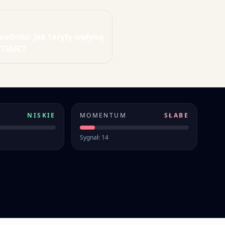
odniki: Jak taryfy wpłyną
i TSMC?
NISKIE
MOMENTUM
SŁABE
Sygnał: 14