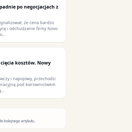
adnie po negocjacjach z
gnalizował, że cena bardzo
ycę i odchudzanie firmy Novo
 o…
i cięcia kosztów. Nowy
ywczy i napojowy, przechodzi
peracyjną pod kierownictwem
g…
do kolejnego artykułu.