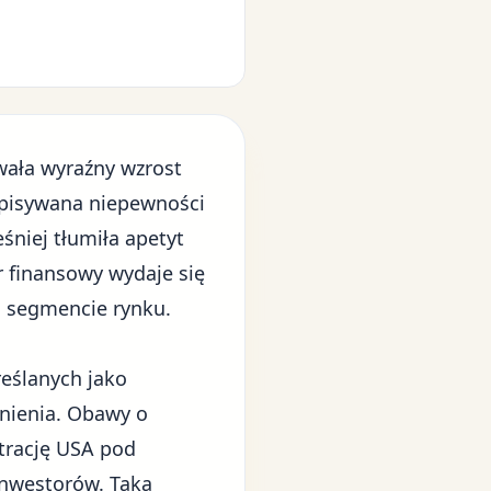
ała wyraźny wzrost
ypisywana niepewności
śniej tłumiła apetyt
r finansowy wydaje się
m segmencie rynku.
reślanych jako
nienia. Obawy o
trację USA pod
inwestorów. Taka