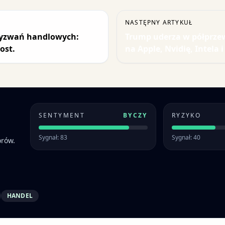
NASTĘPNY ARTYKUŁ
wyzwań handlowych:
Trump uderza w półprzew
ost.
na Apple, Nvidię, Intela 
SENTYMENT
BYCZY
RYZYKO
Sygnał: 83
Sygnał: 40
orów.
HANDEL